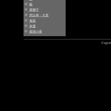
鯱
唐獅子
恵比寿・大黒
鬼面
幸運
風情の香
Copyri