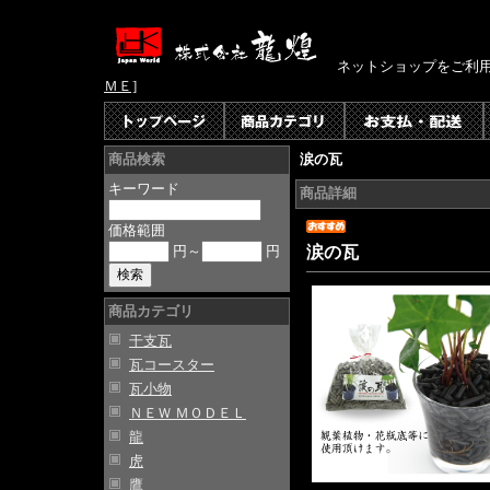
ネットショップをご利
ＭＥ]
涙の瓦
商品検索
キーワード
商品詳細
価格範囲
円～
円
涙の瓦
商品カテゴリ
干支瓦
瓦コースター
瓦小物
ＮＥＷ ＭＯＤＥＬ
龍
虎
鷹