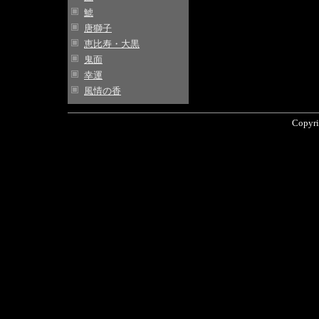
鯱
唐獅子
恵比寿・大黒
鬼面
幸運
風情の香
Copyri