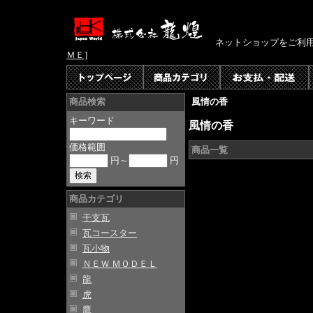
ネットショップをご利
ＭＥ]
風情の香
商品検索
キーワード
風情の香
価格範囲
商品一覧
円～
円
商品カテゴリ
干支瓦
瓦コースター
瓦小物
ＮＥＷ ＭＯＤＥＬ
龍
虎
鷹