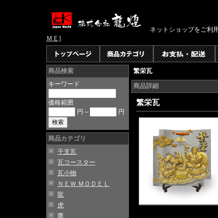
ネットショップをご利
ＭＥ]
繁栄瓦
商品検索
キーワード
商品詳細
繁栄瓦
価格範囲
円～
円
商品カテゴリ
干支瓦
瓦コースター
瓦小物
ＮＥＷ ＭＯＤＥＬ
龍
虎
鷹