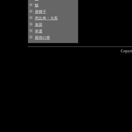
鯱
唐獅子
恵比寿・大黒
鬼面
幸運
風情の香
Copyri